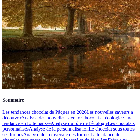
Sommaire
Les tendances chocolat de Pâques en 2026
Les nouvelles saveurs à
découvrir
Analyse des nouvelles saveurs
Chocolat et écologie : une
tendance en forte hausse
Analyse du rôle de l'écologie
Les chocolats
personnalisés
Analyse de la personnalisation
Le chocolat sous toutes
ses formes
Analyse de la diversité des formes
La tendance du