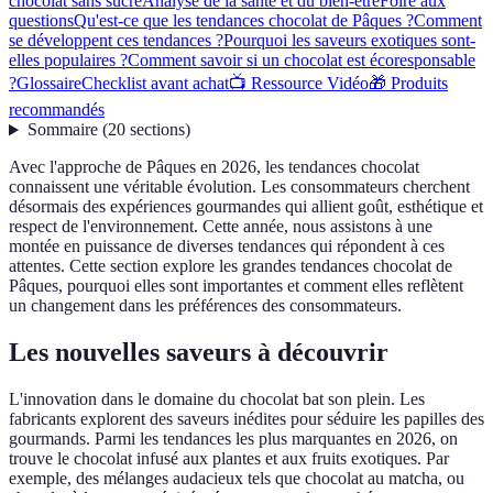
chocolat sans sucre
Analyse de la santé et du bien-être
Foire aux
questions
Qu'est-ce que les tendances chocolat de Pâques ?
Comment
se développent ces tendances ?
Pourquoi les saveurs exotiques sont-
elles populaires ?
Comment savoir si un chocolat est écoresponsable
?
Glossaire
Checklist avant achat
📺 Ressource Vidéo
🎁 Produits
recommandés
Sommaire
(
20
sections
)
Avec l'approche de Pâques en 2026, les tendances chocolat
connaissent une véritable évolution. Les consommateurs cherchent
désormais des expériences gourmandes qui allient goût, esthétique et
respect de l'environnement. Cette année, nous assistons à une
montée en puissance de diverses tendances qui répondent à ces
attentes. Cette section explore les grandes tendances chocolat de
Pâques, pourquoi elles sont importantes et comment elles reflètent
un changement dans les préférences des consommateurs.
Les nouvelles saveurs à découvrir
L'innovation dans le domaine du chocolat bat son plein. Les
fabricants explorent des saveurs inédites pour séduire les papilles des
gourmands. Parmi les tendances les plus marquantes en 2026, on
trouve le chocolat infusé aux plantes et aux fruits exotiques. Par
exemple, des mélanges audacieux tels que chocolat au matcha, ou