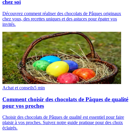
chez soi
Découvrez comment réaliser des chocolats de Pâques originaux
chez vous, des recettes uniques et des astuces pour épater vos
invités.
Achat et conseils
5
min
Comment choisir des chocolats de Pâques de qualité
pour vos proches
Choisir des chocolats de Pâques de qualité est essentiel pour faire
plaisir à vos proches. Suivez notre guide pratique pour des choix
éclairés.