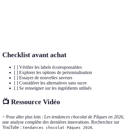
besoins spécifiques.
Substituts ou variétés de chocolat qui
Alternatives au
contiennent moins ou pas de sucre, répondant
sucre
à la demande de consommateurs soucieux de
leur santé.
Checklist avant achat
[ ] Vérifier les labels écoresponsables
[ ] Explorer les options de personnalisation
[ ] Essayer de nouvelles saveurs
[ ] Considérer les alternatives sans sucre
[ ] Se renseigner sur les ingrédients utilisés
📺 Ressource Vidéo
> Pour aller plus loin :
Les tendances chocolat de Pâques en 2026
,
une analyse complète des dernières innovations. Recherchez sur
YouTube :
.
tendances chocolat Pâques 2026