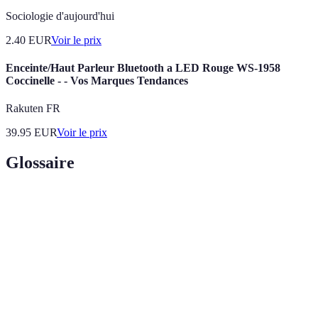
Sociologie d'aujourd'hui
2.40
EUR
Voir le prix
Enceinte/Haut Parleur Bluetooth a LED Rouge WS-1958
Coccinelle - - Vos Marques Tendances
Rakuten FR
39.95
EUR
Voir le prix
Glossaire
Terme
Définition
Produits ou pratiques qui minimisent leur
Écoresponsable
impact environnemental, souvent associés à
des labels de durabilité.
Processus qui permet aux consommateurs de
Personnalisation
créer des produits adaptés à leurs goûts ou