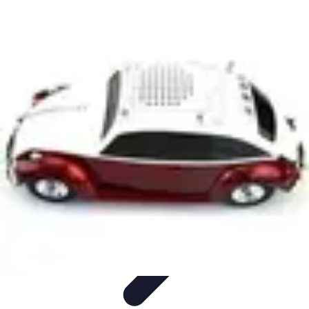
Chocolats de Pâques
Tendances
Saveurs et Variétés
Décoration et
Personnalisation
Chocolats Bio
Recettes et DIY
Chocolats de Pâques