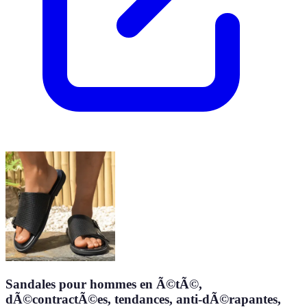
Sandales pour hommes en Ã©tÃ©,
dÃ©contractÃ©es, tendances, anti-dÃ©rapantes,