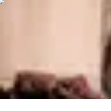
Chocolats de Pâques
Tendances
Saveurs et Variétés
Décoration et Personnalisation
Chocolat
Chocolats de Pâques