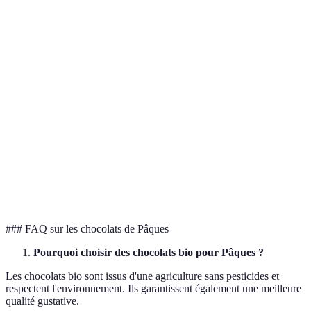
Tendances
Saveurs innovantes
Éthique & durabilité
Exemples
Chocolat au yuzu
Fair Trade
Avantages
Éveil des papilles
Impact positif
Inconvénients
Peu connus
Coûts potentiels
Verdict
À explorer
À favoriser
### FAQ sur les chocolats de Pâques
Pourquoi choisir des chocolats bio pour Pâques ?
Les chocolats bio sont issus d'une agriculture sans pesticides et
respectent l'environnement. Ils garantissent également une meilleure
qualité gustative.