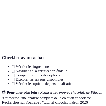
Pratique qui consiste à respecter les normes
Éthique
morales dans la production et le commerce.
Processus de modification d'un produit selon
Personnalisation
les préférences d'un utilisateur.
Qui a particulièrement bon goût, en lien avec
Savoureuse
le plaisir gustatif.
Checklist avant achat
[ ] Vérifier les ingrédients
[ ] S'assurer de la certification éthique
[ ] Comparer les prix des options
[ ] Explorer les saveurs disponibles
[ ] Vérifier les options de personnalisation
📺 Pour aller plus loin :
Réaliser ses propres chocolats de Pâques
à la maison
, une analyse complète de la création chocolatée.
Recherchez sur YouTube : "tutoriel chocolat maison 2026".