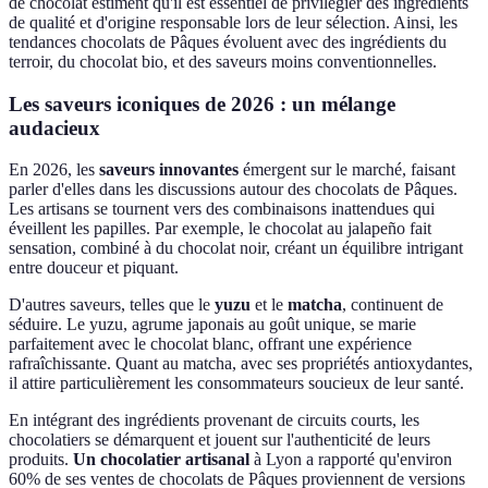
de chocolat estiment qu'il est essentiel de privilégier des ingrédients
de qualité et d'origine responsable lors de leur sélection. Ainsi, les
tendances chocolats de Pâques évoluent avec des ingrédients du
terroir, du chocolat bio, et des saveurs moins conventionnelles.
Les saveurs iconiques de 2026 : un mélange
audacieux
En 2026, les
saveurs innovantes
émergent sur le marché, faisant
parler d'elles dans les discussions autour des chocolats de Pâques.
Les artisans se tournent vers des combinaisons inattendues qui
éveillent les papilles. Par exemple, le chocolat au jalapeño fait
sensation, combiné à du chocolat noir, créant un équilibre intrigant
entre douceur et piquant.
D'autres saveurs, telles que le
yuzu
et le
matcha
, continuent de
séduire. Le yuzu, agrume japonais au goût unique, se marie
parfaitement avec le chocolat blanc, offrant une expérience
rafraîchissante. Quant au matcha, avec ses propriétés antioxydantes,
il attire particulièrement les consommateurs soucieux de leur santé.
En intégrant des ingrédients provenant de circuits courts, les
chocolatiers se démarquent et jouent sur l'authenticité de leurs
produits.
Un chocolatier artisanal
à Lyon a rapporté qu'environ
60% de ses ventes de chocolats de Pâques proviennent de versions