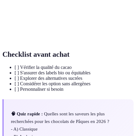
Chocolat
Chocolat mélangé à du lait en poudre ou du lait
au lait
concentré, offrant une saveur crémeuse.
Produit ne contenant aucun ingrédient d'origine
Végan
animale.
Checklist avant achat
[ ] Vérifier la qualité du cacao
[ ] S'assurer des labels bio ou équitables
[ ] Explorer des alternatives sucrées
[ ] Considérer les option sans allergènes
[ ] Personnaliser si besoin
🧠 Quiz rapide :
Quelles sont les saveurs les plus
recherchées pour les chocolats de Pâques en 2026 ?
- A) Classique