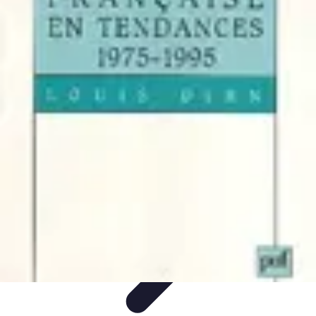
Chocolats de Pâques
Tendances
Saveurs et Variétés
Décoration et
Personnalisation
Chocolats Bio
Recettes et DIY
Chocolats de Pâques