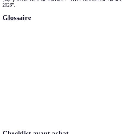
2026".
Glossaire
Terme
Définition
Chocolat fabriqué par des artisans en utilisant des
Chocolat
ingrédients de haute qualité et des méthodes
artisanal
traditionnelles.
Système de commerce qui vise à offrir aux
Commerce
producteurs un revenu juste et de bonnes
équitable
conditions de travail.
Approche qui met l'accent sur la réduction des
Éco-
impacts environnementaux et le respect des
responsabilité
principes durables dans la production.
Checklist avant achat