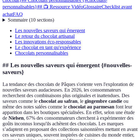
chocolat}
## Chocolats personnalisables {#chocolats-
personnalisables}
## 📺 Ressource Vidéo
Glossaire
Checklist avant
achat
FAQ
Sommaire
(
10
sections
)
Les nouvelles saveurs qui émergent
Le retour du chocolat artisanal
Les innovations éco-responsables
Le chocolat en tant qu'expérience
Chocolats personnalisables
## Les nouvelles saveurs qui émergent {#nouvelles-
saveurs}
La tendance des chocolats de Pâques s'oriente vers l'exploration de
nouvelles saveurs audacieuses. En 2026, les consommateurs
recherchent des combinaisons plus originales et inattendues. Des
saveurs comme le
chocolat au safran
, le
gingembre candie
ou
même des notes salées comme le
chocolat au parmesan
font leur
apparition dans les boutiques spécialisées. En effet, selon une étude
de
Nielsen
, 67% des consommateurs cherchent à expérimenter des
goûts inconnus lorsqu'ils achètent des chocolats. Les marques
s’adaptent en proposant des collections saisonnières mettant en avant
ces saveurs uniques, souvent inspirées de cuisines du monde entier,