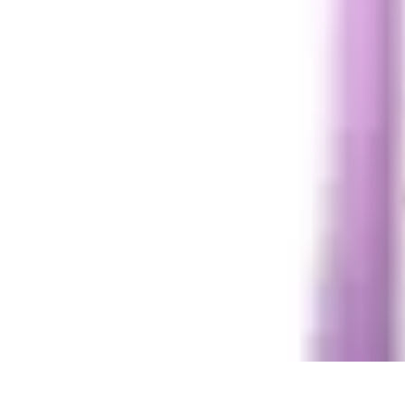
Chocolats de Pâques
Tendances
Saveurs et Variétés
Décoration et Personnalisation
Chocolat
Chocolats de Pâques