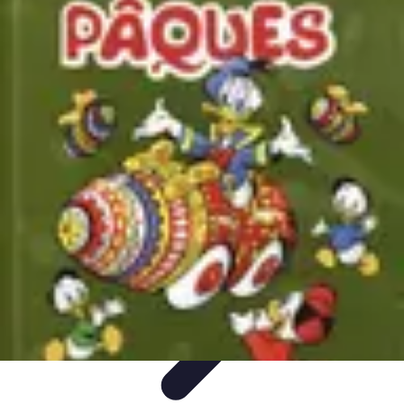
Chocolats de Pâques
Tendances
Saveurs et Variétés
Décoration et
Personnalisation
Chocolats Bio
Recettes et DIY
Chocolats de Pâques