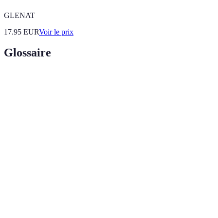
GLENAT
17.95
EUR
Voir le prix
Glossaire
Terme
Définition
Cacao produit dans des conditions favorables pour
Cacao
les producteurs et respectant des standards
équitable
environnementaux.
Chocolat
Chocolat que le client peut adapter selon ses goûts,
personnalisé
souvent via des ateliers ou en ligne.
Chocolat
Chocolat préparé sans ingrédients qui provoquent
sans
des allergies - souvent sans gluten, lactose ou noix.
allergènes