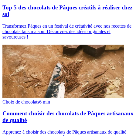
Top 5 des chocolats de Pâques créatifs à réaliser chez
soi
Transformez Pâques en un festival de créativité avec nos recettes de
chocolats faits maison. Découvrez des idées originales et
savoureuses !
Choix de chocolats
6
min
Comment choisir des chocolats de Pâques artisanaux
de qualité
Apprenez à choisir des chocolats de Pâques artisanaux de qualité