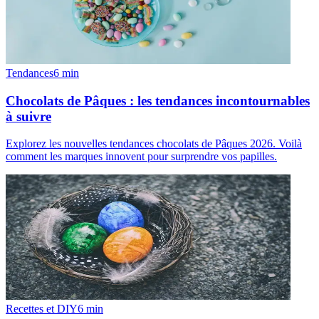
Tendances
6
min
Chocolats de Pâques : les tendances incontournables
à suivre
Explorez les nouvelles tendances chocolats de Pâques 2026. Voilà
comment les marques innovent pour surprendre vos papilles.
Recettes et DIY
6
min