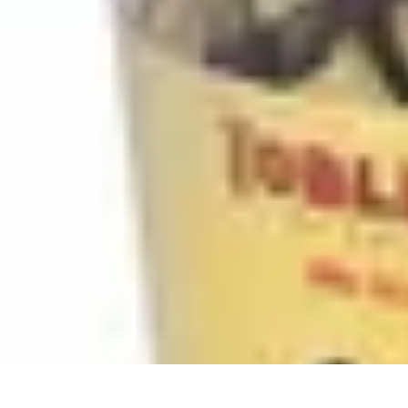
Chocolats de Pâques
Tendances
Saveurs et Variétés
Décoration et Personnalisation
Chocolat
Chocolats de Pâques