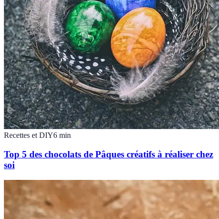
Recettes et DIY
6
min
Top 5 des chocolats de Pâques créatifs à réaliser chez
soi