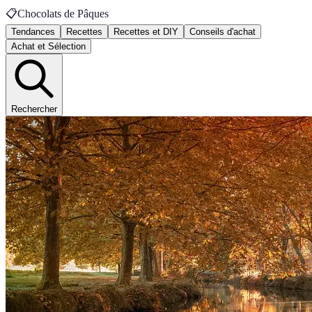
📋
Chocolats de Pâques
Tendances
Recettes
Recettes et DIY
Conseils d'achat
Achat et Sélection
Rechercher