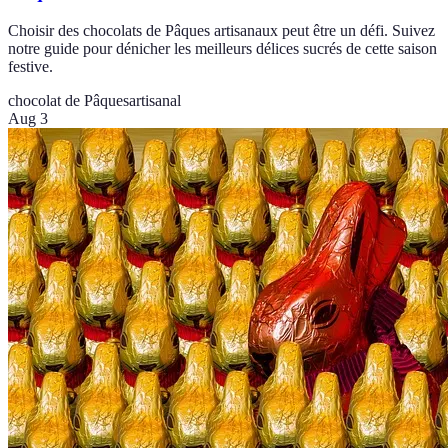
Choisir des chocolats de Pâques artisanaux peut être un défi. Suivez
notre guide pour dénicher les meilleurs délices sucrés de cette saison
festive.
chocolat de Pâques
artisanal
Aug 3