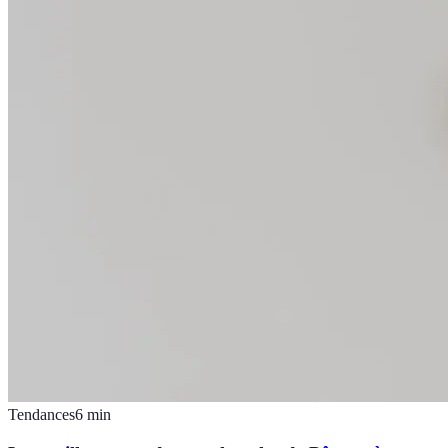
Tendances
6
min