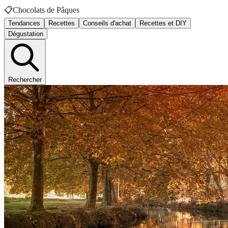
📋
Chocolats de Pâques
Tendances
Recettes
Conseils d'achat
Recettes et DIY
Dégustation
Rechercher