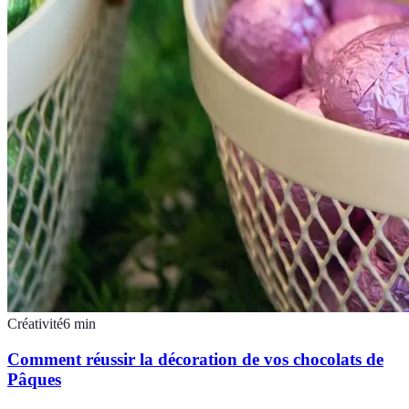
Créativité
6
min
Comment réussir la décoration de vos chocolats de
Pâques