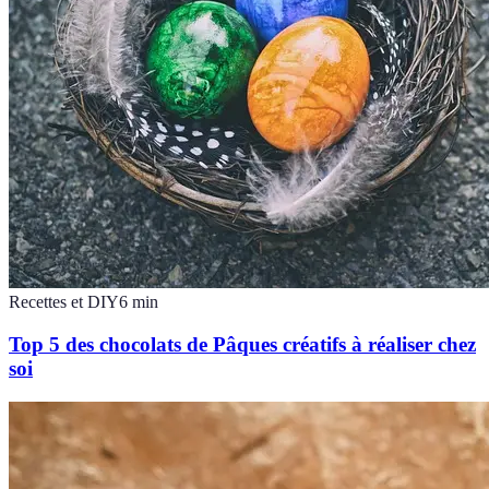
Recettes et DIY
6
min
Top 5 des chocolats de Pâques créatifs à réaliser chez
soi