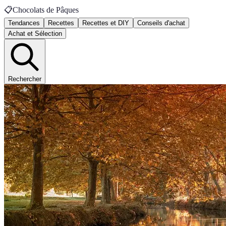
📋
Chocolats de Pâques
Tendances
Recettes
Recettes et DIY
Conseils d'achat
Achat et Sélection
Rechercher