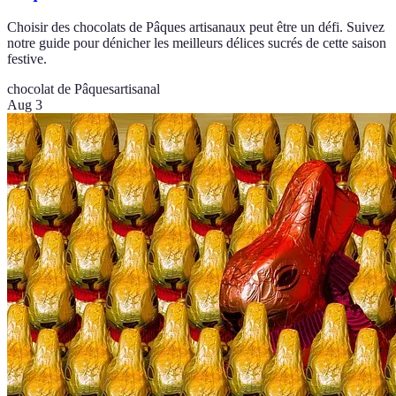
Choisir des chocolats de Pâques artisanaux peut être un défi. Suivez
notre guide pour dénicher les meilleurs délices sucrés de cette saison
festive.
chocolat de Pâques
artisanal
Aug 3