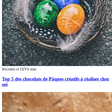
Recettes et DIY
6
min
Top 5 des chocolats de Pâques créatifs à réaliser chez
soi