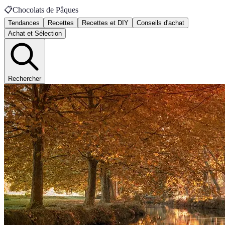
📋
Chocolats de Pâques
Tendances
Recettes
Recettes et DIY
Conseils d'achat
Achat et Sélection
Rechercher