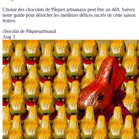
Choisir des chocolats de Pâques artisanaux peut être un défi. Suivez
notre guide pour dénicher les meilleurs délices sucrés de cette saison
festive.
chocolat de Pâques
artisanal
Aug 3