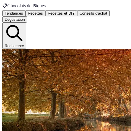
📋
Chocolats de Pâques
Tendances
Recettes
Recettes et DIY
Conseils d'achat
Dégustation
Rechercher