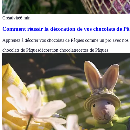
Créativité
6
min
Comment réussir la décoration de vos chocolats de P
Apprenez à décorer vos chocolats de Pâques comme un pro avec nos con
chocolats de Pâques
décoration chocolat
recettes de Pâques