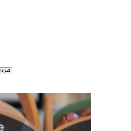
te
(
12
)