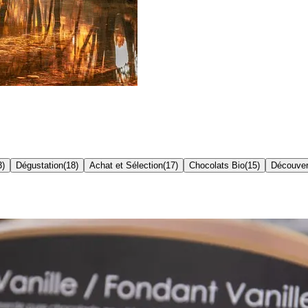
3
)
Dégustation
(
18
)
Achat et Sélection
(
17
)
Chocolats Bio
(
15
)
Découver