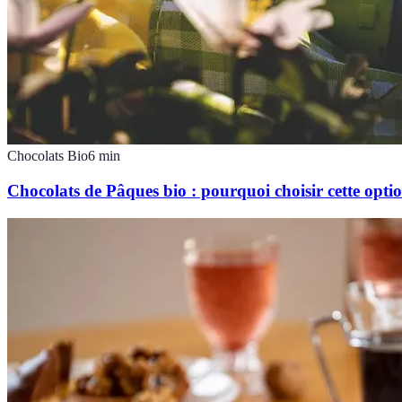
Chocolats Bio
6
min
Chocolats de Pâques bio : pourquoi choisir cette opti