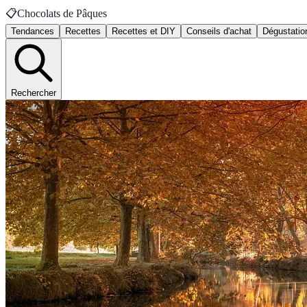
📋
Chocolats de Pâques
Tendances
Recettes
Recettes et DIY
Conseils d'achat
Dégustatio
Rechercher