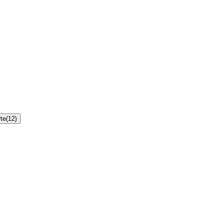
te
(
12
)