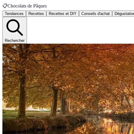
📋
Chocolats de Pâques
Tendances
Recettes
Recettes et DIY
Conseils d'achat
Dégustatio
Rechercher