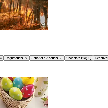
3
)
Dégustation
(
18
)
Achat et Sélection
(
17
)
Chocolats Bio
(
15
)
Découver