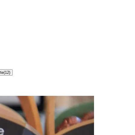
te
(
12
)