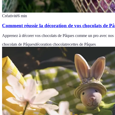
Créativité
6
min
Comment réussir la décoration de vos chocolats de P
Apprenez à décorer vos chocolats de Pâques comme un pro avec nos con
chocolats de Pâques
décoration chocolat
recettes de Pâques