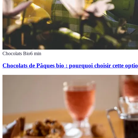
Chocolats Bio
6
min
Chocolats de Pâques bio : pourquoi choisir cette opti