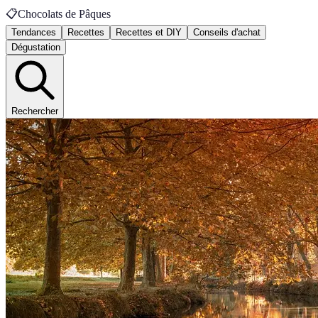
📋
Chocolats de Pâques
Tendances
Recettes
Recettes et DIY
Conseils d'achat
Dégustation
Rechercher