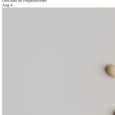
chocolats de Pâques
recettes
Aug 4