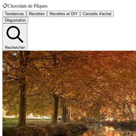
📋
Chocolats de Pâques
Tendances
Recettes
Recettes et DIY
Conseils d'achat
Dégustation
Rechercher