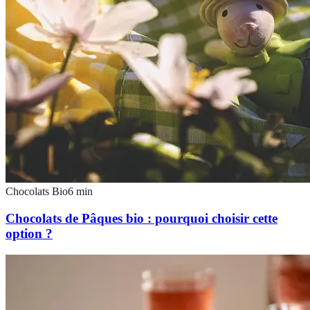
Chocolats Bio
6
min
Chocolats de Pâques bio : pourquoi choisir cette
option ?