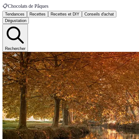
📋
Chocolats de Pâques
Tendances
Recettes
Recettes et DIY
Conseils d'achat
Dégustation
Rechercher