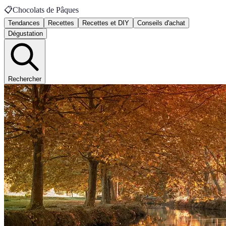
📋
Chocolats de Pâques
Tendances
Recettes
Recettes et DIY
Conseils d'achat
Dégustation
Rechercher