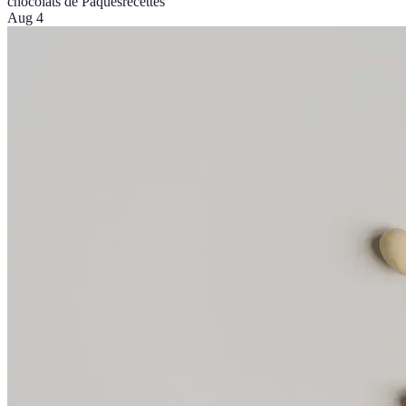
chocolats de Pâques
recettes
Aug 4