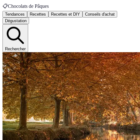
📋
Chocolats de Pâques
Tendances
Recettes
Recettes et DIY
Conseils d'achat
Dégustation
Rechercher