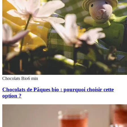
Chocolats Bio
6
min
Chocolats de Pâques bio : pourquoi choisir cette
option ?