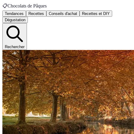
📋
Chocolats de Pâques
Tendances
Recettes
Conseils d'achat
Recettes et DIY
Dégustation
Rechercher