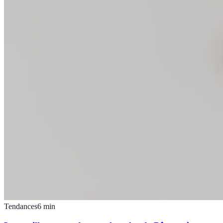
Tendances
6
min