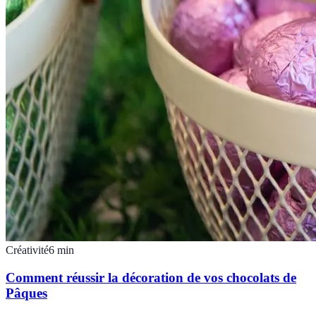
Créativité
6
min
Comment réussir la décoration de vos chocolats de
Pâques