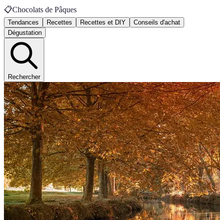
📋
Chocolats de Pâques
Tendances
Recettes
Recettes et DIY
Conseils d'achat
Dégustation
Rechercher