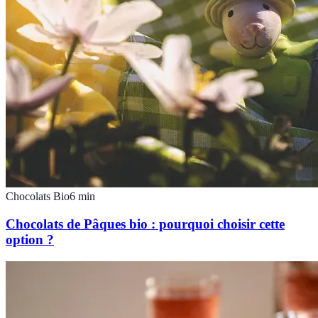
Chocolats Bio
6
min
Chocolats de Pâques bio : pourquoi choisir cette
option ?