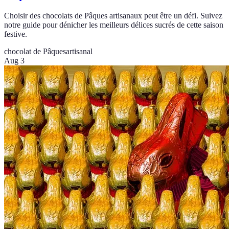
Choisir des chocolats de Pâques artisanaux peut être un défi. Suivez
notre guide pour dénicher les meilleurs délices sucrés de cette saison
festive.
chocolat de Pâques
artisanal
Aug 3