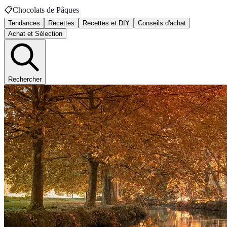
📋
Chocolats de Pâques
Tendances
Recettes
Recettes et DIY
Conseils d'achat
Achat et Sélection
Rechercher