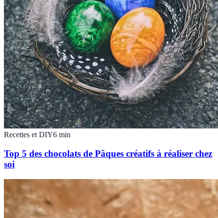
Recettes et DIY
6
min
Top 5 des chocolats de Pâques créatifs à réaliser chez
soi